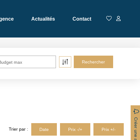
Agence
Actualités
Contact
Budget max
Créer une alerte
Trier par :
Date
Prix -/+
Prix +/-