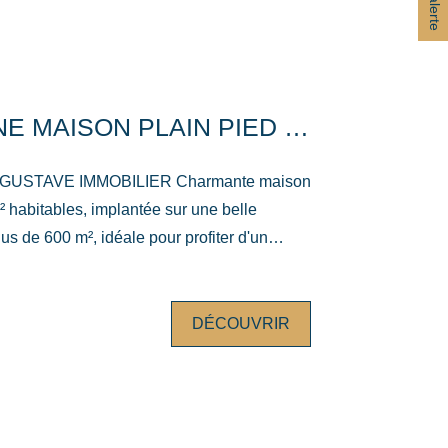
LA MONTAGNE MAISON PLAIN PIED 86 M² 3 CHAMBRES
IMMOBILIER Charmante maison
² habitables, implantée sur une belle
us de 600 m², idéale pour profiter d'un
sible, sans vis à vis. Dès l'entrée,
salon-séjour chaleureux et lumineux avec
rfait pour des moments conviviaux en
DÉCOUVRIR
. La cuisine indépendante, aménagée et
espace fonctionnel et intègre actuellement
e, avec la possibilité de la recréer