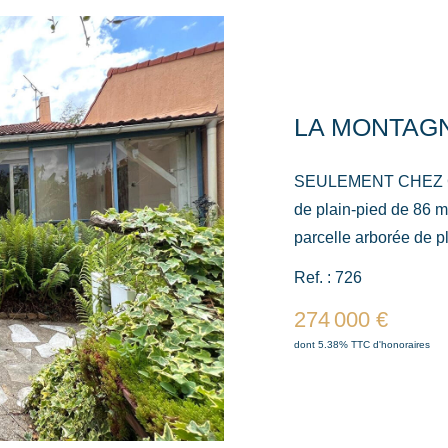
SEULEMENT CHEZ GUSTAVE 
de plain-pied de 86 m
parcelle arborée de pl
cadre de vie agréable et pai
Ref. : 726
vous découvrirez un 
274 000 €
cheminée ouverte, pa
dont 5.38% TTC d'honoraires
famille ou entre amis
équipée, offre un bel 
l'ancienne troisième chambr
selon vos besoins. L'espace nuit se compose de deux belles