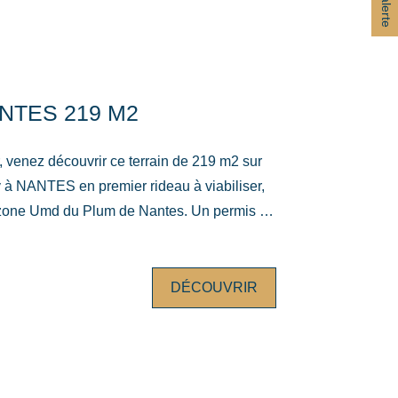
NTES 219 M2
venez découvrir ce terrain de 219 m2 sur
 à NANTES en premier rideau à viabiliser,
 zone Umd du Plum de Nantes. Un permis de
sé, purgé de tout recours, pour une maison à
102 m2. Prévoir la démolition d'un garage
. Je suis à votre disposition pour échanger
DÉCOUVRIR
té éditoriale de Mr Julien ROUSSILHE
-immobilier.fr Les informations sur
ce bien est exposé sont disponibles sur le