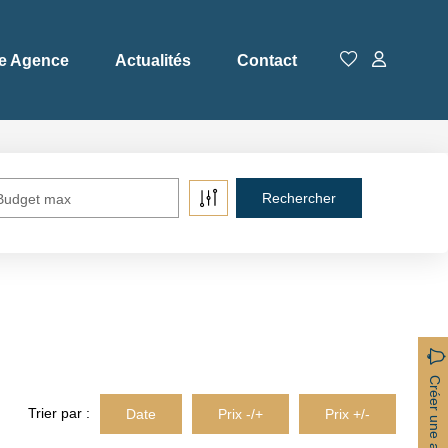
e Agence
Actualités
Contact
Budget max
Créer une alerte
Trier par :
Date
Prix -/+
Prix +/-