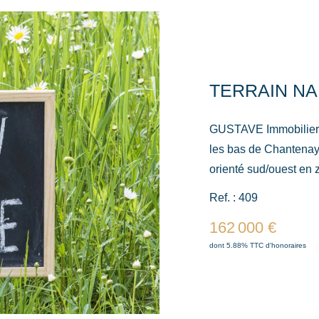
TERRAIN NA
GUSTAVE Immobilier, 
les bas de Chantenay
orienté sud/ouest en
construire a été dépo
Ref. : 409
étage, 3 chambres de 
162 000 €
présent sur le terrain
dont 5.88% TTC d'honoraires
sur ce projet. La présente annonce immobilière a été rédigée
sous la responsabili
Directeur. Mail: julien@lgustave
les risques auxquels 