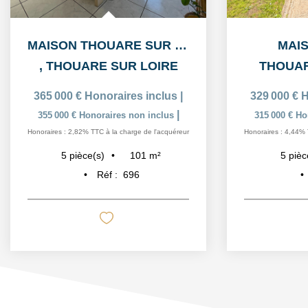
MAISON THOUARE SUR LOIRE 5 PIÈCE(S) 101 M2
MAIS
,
THOUARE SUR LOIRE
THOUAR
365 000 €
Honoraires inclus
|
329 000 €
H
|
355 000 €
Honoraires non inclus
315 000 €
Ho
Honoraires : 2,82% TTC à la charge de l'acquéreur
Honoraires : 4,44% 
101
m²
5
pièce(s)
5
pièc
Réf :
696