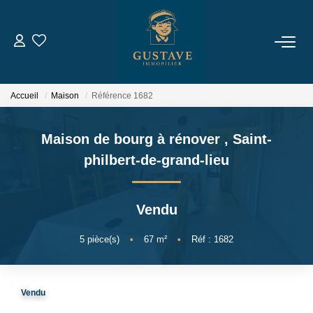
ACHETER
Accueil
Maison
Référence 1682
LOUER
Maison de bourg à rénover
,
Saint-
ESTIMER
philbert-de-grand-lieu
NOTRE AGENCE
Vendu
Qui Sommes-Nous
5
pièce(s)
•
67
m²
•
Réf : 1682
Notre Équipe
Nous Rejoindre
Vendu