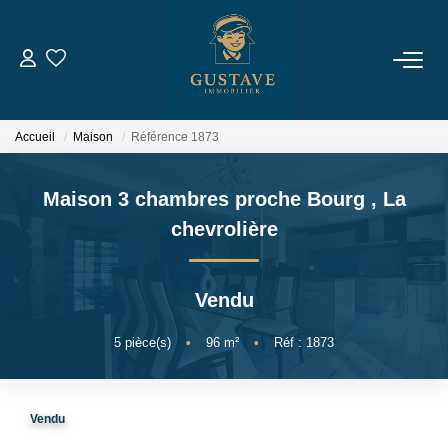
ACHETER
Accueil
Maison
Référence 1873
LOUER
Maison 3 chambres proche Bourg
,
La
ESTIMER
chevrolière
NOTRE AGENCE
Vendu
Qui Sommes-Nous
5
pièce(s)
•
96
m²
•
Réf : 1873
Notre Équipe
Nous Rejoindre
Vendu