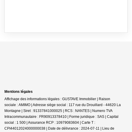
Mentions légales
Affichage des informations légales : GUSTAVE Immobilier | Raison
sociale : AMIMO | Adresse siège social : 117 rue du Drouillard - 44620 La
Montagne | Siret : 91337841000025 | RCS : NANTES | Numero TVA
Intracommunautaire : FR90913378410 | Forme juridique : SAS | Capital
social : 1 500 | Assurance RCP : 10979083604 |
Carte T :
CPI44012024000000038 | Date de délivrance : 2024-07-11 | Lieu de