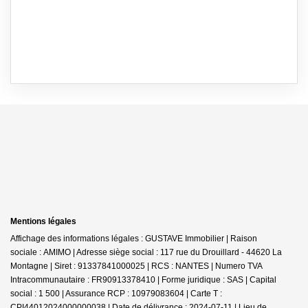
Mentions légales
Affichage des informations légales : GUSTAVE Immobilier | Raison
sociale : AMIMO | Adresse siège social : 117 rue du Drouillard - 44620 La
Montagne | Siret : 91337841000025 | RCS : NANTES | Numero TVA
Intracommunautaire : FR90913378410 | Forme juridique : SAS | Capital
social : 1 500 | Assurance RCP : 10979083604 |
Carte T :
CPI44012024000000038 | Date de délivrance : 2024-07-11 | Lieu de