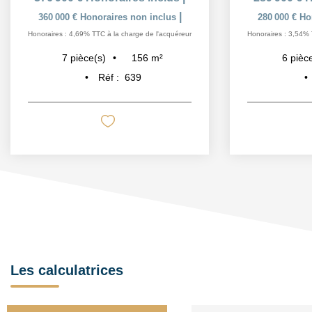
|
360 000 €
Honoraires non inclus
280 000 €
Ho
Honoraires : 4,69% TTC à la charge de l'acquéreur
Honoraires : 3,54% 
156
m²
7
pièce(s)
6
pièc
Réf :
639
Les calculatrices