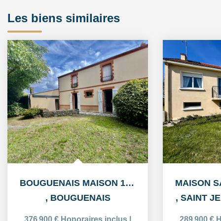
Les biens similaires
BOUGUENAIS MAISON 156 M2 6 PIÈCES ET 100M2 DE DÉPENDANCES
,
BOUGUENAIS
,
SAINT J
376 900 €
Honoraires inclus
|
289 900 €
H