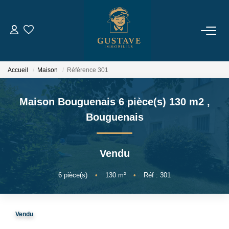
ACHETER
Accueil
Maison
Référence 301
LOUER
Maison Bouguenais 6 pièce(s) 130 m2
,
ESTIMER
Bouguenais
NOTRE AGENCE
Vendu
Qui Sommes-Nous
6
pièce(s)
•
130
m²
•
Réf : 301
Notre Équipe
Nous Rejoindre
Vendu