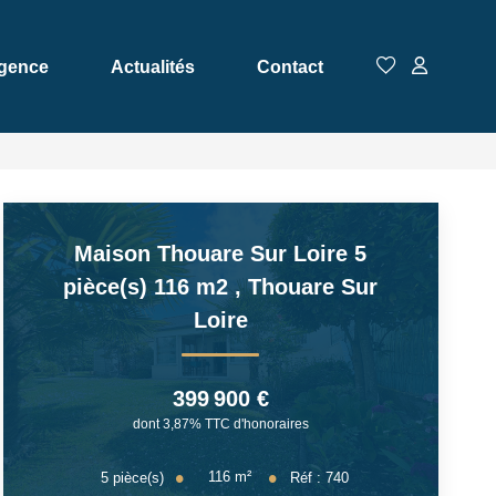
Agence
Actualités
Contact
Maison Thouare Sur Loire 5
pièce(s) 116 m2
,
Thouare Sur
Loire
399 900 €
dont 3,87% TTC d'honoraires
116
m²
5
pièce(s)
Réf :
740