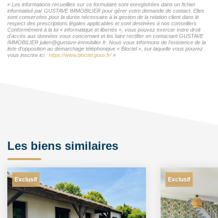
« Les informations recueillies sur ce formulaire sont enregistrées dans un fichier
informatisé par GUSTAVE IMMOBILIER pour gérer votre demande de contact. Elles
sont conservées pour la durée nécessaire à la gestion de la relation client dans le
respect des prescriptions légales applicables et sont destinées à nos conseillers
Conformément à la loi « informatique et libertés », vous pouvez exercer votre droit
d'accès aux données vous concernant et les faire rectifier en contactant GUSTAVE
IMMOBILIER julien@gustave-immobilier.fr. Nous vous informons de l'existence de la
liste d'opposition au démarchage téléphonique « Bloctel », sur laquelle vous pouvez
vous inscrire ici :
https://www.bloctel.gouv.fr/
»
Les biens similaires
Exclusif
Exclusif