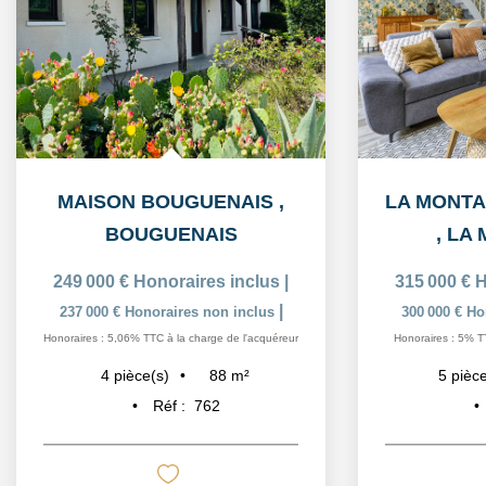
MAISON BOUGUENAIS
,
BOUGUENAIS
,
LA 
249 000 €
Honoraires inclus
|
315 000 €
H
|
237 000 €
Honoraires non inclus
300 000 €
Ho
Honoraires : 5,06% TTC à la charge de l'acquéreur
Honoraires : 5% T
88
m²
4
pièce(s)
5
pièce
Réf :
762