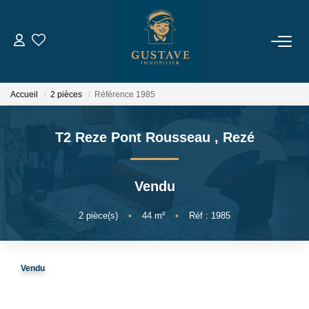
ACHETER
Accueil
2 pièces
Référence 1985
LOUER
T2 Reze Pont Rousseau
,
Rezé
ESTIMER
Vendu
NOTRE AGENCE
2
pièce(s)
•
44
m²
•
Réf : 1985
Qui Sommes-Nous
Notre Équipe
Vendu
Nous Rejoindre