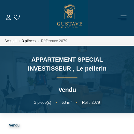
ACHETER
Accueil
3 pièces
Référence 2079
LOUER
APPARTEMENT SPECIAL
ESTIMER
INVESTISSEUR
,
Le pellerin
NOTRE AGENCE
Vendu
Qui Sommes-Nous
3
pièce(s)
•
63
m²
•
Réf : 2079
Notre Équipe
Nous Rejoindre
Vendu