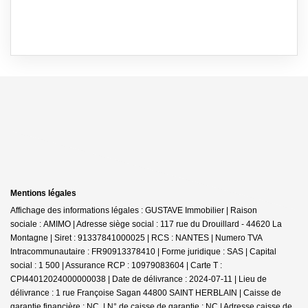
Mentions légales
Affichage des informations légales : GUSTAVE Immobilier | Raison
sociale : AMIMO | Adresse siège social : 117 rue du Drouillard - 44620 La
Montagne | Siret : 91337841000025 | RCS : NANTES | Numero TVA
Intracommunautaire : FR90913378410 | Forme juridique : SAS | Capital
social : 1 500 | Assurance RCP : 10979083604 |
Carte T :
CPI44012024000000038 | Date de délivrance : 2024-07-11 | Lieu de
délivrance : 1 rue Françoise Sagan 44800 SAINT HERBLAIN | Caisse de
garantie financière : NC. | N° de caisse de garantie : NC | Adresse caisse de