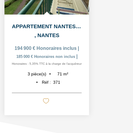
APPARTEMENT NANTES 3 PIÈCE(S) 72 M2
,
NANTES
194 900 €
Honoraires inclus
|
|
185 000 €
Honoraires non inclus
Honoraires : 5,35% TTC à la charge de l'acquéreur
71
m²
3
pièce(s)
Réf :
371