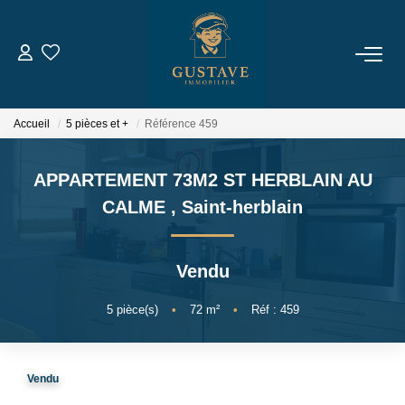
ACHETER
Accueil
5 pièces et +
Référence 459
LOUER
APPARTEMENT 73M2 ST HERBLAIN AU
ESTIMER
CALME
,
Saint-herblain
NOTRE AGENCE
Vendu
Qui Sommes-Nous
5
pièce(s)
•
72
m²
•
Réf : 459
Notre Équipe
Nous Rejoindre
Vendu