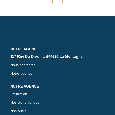
des commerciaux (RSAC) du tribunal de commerce de
Nantes sous le numéro "924912967" Montant estimé des
dépenses annuelles d'énergie pour un usage standard :
entre 1820 € et 2510€ sur les années 2021, 2022 et 2023
(abonnements compris). Les informations sur les risques
auxquels ce bien est exposé sont disponibles sur le site
Géorisques : www.georisques.gouv.fr
117 Rue Du Drouillard44620 La Montagne
Nous contacter
Notre agence
Estimation
Nos biens vendus
Nos outils