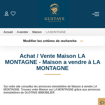
ACHETER
Accueil
A vendre
Maison
LA MONTAGNE
LOUER
Modifier les critères de recherche
Type de transaction
Localisation
Acheter
Localisation
ESTIMER
Achat / Vente Maison LA
Type de bien
Sélectionnez...
Surface min
MONTAGNE - Maison a vendre à LA
NOTRE AGENCE
MONTAGNE
Plus de critères
Budget max
Qui Sommes-Nous
Créer une alerte
Notre Équipe
Sur notre site consultez les annonces immobilière de Maison à vendre LA
MONTAGNE. Trouvez votre Maison sur LA MONTAGNE grâce aux annonces
Nous Rejoindre
immobilières de GUSTAVE IMMOBILIER.