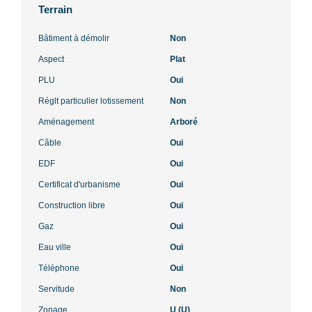
Terrain
Bâtiment à démolir
Non
Aspect
Plat
PLU
Oui
Réglt particulier lotissement
Non
Aménagement
Arboré
Câble
Oui
EDF
Oui
Certificat d'urbanisme
Oui
Construction libre
Oui
Gaz
Oui
Eau ville
Oui
Téléphone
Oui
Servitude
Non
Zonage
U (U)