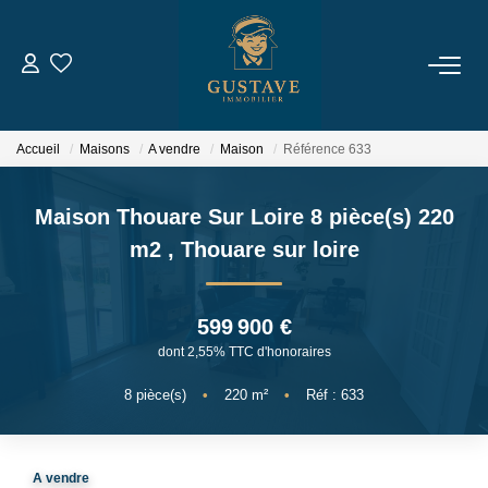
ACHETER
Accueil
Maisons
A vendre
Maison
Référence 633
LOUER
Maison Thouare Sur Loire 8 pièce(s) 220
ESTIMER
m2
,
Thouare sur loire
NOTRE AGENCE
599 900 €
dont 2,55% TTC d'honoraires
Qui Sommes-Nous
Notre Équipe
8
pièce(s)
•
220
m²
•
Réf : 633
Nous Rejoindre
A vendre