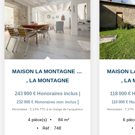
MAISON LA MONTAGNE 4 PIÈCE(S) 84 M2
,
LA MONTAGNE
,
LA 
243 900 €
Honoraires inclus
|
118 000 €
H
|
232 000 €
Honoraires non inclus
110 000 €
Ho
Honoraires : 5,13% TTC à la charge de l'acquéreur
Honoraires : 7,27% 
84
m²
4
pièce(s)
6
pièc
Réf :
748