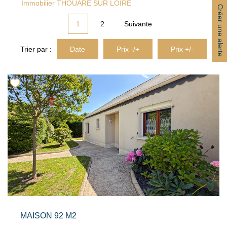
Immobilier THOUARE SUR LOIRE
ACTUALITÉS
Créer une alerte
1
2
Suivante
CONTACT
Trier par :
Date
Prix -/+
Prix +/-
MAISON 92 M2