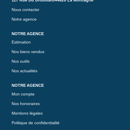
(abonnements compris) Consommation énergie primaire :
213 kWh/m²/an. Consommation énergie finale : 186
Nous contacter
kWh/m²/an. Les informations sur les risques auxquels ce
bien est exposé sont disponibles sur le site Géorisques :
Notre agence
www.georisques.gouv.fr
Estimation
Nos biens vendus
Nos outils
Nos actualités
Mon compte
Nos honoraires
Mentions légales
Politique de confidentialité