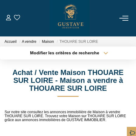
ACHETER
Accueil
A vendre
Maison
THOUARE SUR LOIRE
LOUER
Modifier les critères de recherche
Type de transaction
Localisation
Acheter
Localisation
ESTIMER
Achat / Vente Maison THOUARE
Type de bien
Sélectionnez...
Surface min
SUR LOIRE - Maison a vendre à
NOTRE AGENCE
THOUARE SUR LOIRE
Plus de critères
Budget max
Qui Sommes-Nous
Créer une alerte
Notre Équipe
Sur notre site consultez les annonces immobilière de Maison à vendre
THOUARE SUR LOIRE. Trouvez votre Maison sur THOUARE SUR LOIRE
Nous Rejoindre
grâce aux annonces immobilières de GUSTAVE IMMOBILIER.