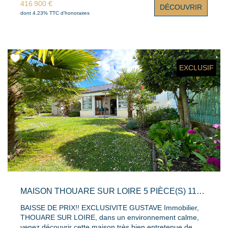
416 900 €
DÉCOUVRIR
séduits par les volumes généreux et la luminosité des
dont 4.23% TTC d'honoraires
pièces de vie. Le vaste salon-séjour, agrémenté d'une
cheminée et d'une mezzanine, offre un espace
chaleureux et convivial ouvert sur la nature environnante.
La cuisine aménagée et équipée complète
harmonieusement cet espace de vie. Le rez-de-chaussée
dispose également d'une chambre, d'un bureau pouvant
EXCLUSIF
accueillir une activité de télétravail ou une chambre
d'appoint, d'une salle de bains et d'un WC indépendant. À
l'étage, l'espace nuit se compose de trois chambres
confortables sous mansarde, d'une salle d'eau et d'un
second WC. Le sous-sol complet d'environ 75 m²
constitue un véritable atout avec son garage, son atelier
et ses nombreux espaces de rangement. Édifiée dans les
années 1970 sur une magnifique parcelle arborée de 3
700 m², cette propriété profite d'un environnement
vallonné rare, où calme, nature et intimité sont les
maîtres-mots. Un lieu de vie privilégié, à quelques
minutes seulement des commerces, écoles et services de
MAISON THOUARE SUR LOIRE 5 PIÈCE(S) 116 M2
Thouaré-sur-Loire. Une propriété pleine de charme
offrant un cadre de vie exceptionnel aux portes de
BAISSE DE PRIX!! EXCLUSIVITE GUSTAVE Immobilier,
Nantes. À découvrir sans tarder. Surface : 139 m² Prix du
THOUARE SUR LOIRE, dans un environnement calme,
bien hors Honoraires : 400 000 euros Honoraires TTC: 16
venez découvrir cette maison très bien entretenue de