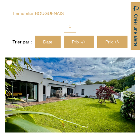
ACTUALITÉS
Immobilier BOUGUENAIS
Créer une alerte
CONTACT
1
Trier par :
Date
Prix -/+
Prix +/-