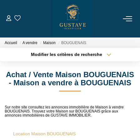
ACHETER
Accueil
A vendre
Maison
BOUGUENAIS
LOUER
Modifier les critères de recherche
Type de transaction
Localisation
Acheter
Localisation
ESTIMER
Achat / Vente Maison BOUGUENAIS
Type de bien
Sélectionnez...
Surface min
- Maison a vendre à BOUGUENAIS
NOTRE AGENCE
Plus de critères
Budget max
Qui Sommes-Nous
Sur notre site consultez les annonces immobilière de Maison à vendre
BOUGUENAIS. Trouvez votre Maison sur BOUGUENAIS grâce aux
Créer une alerte
Notre Équipe
annonces immobilières de GUSTAVE IMMOBILIER.
Nous Rejoindre
Location Maison BOUGUENAIS