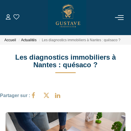
ACHETER
Accueil
Actualités
Les diagnostics immobiliers à Nantes : quésaco ?
LOUER
Les diagnostics immobiliers à
Nantes : quésaco ?
ESTIMER
NOTRE AGENCE
Partager sur :
Qui Sommes-Nous
Notre Équipe
Nous Rejoindre