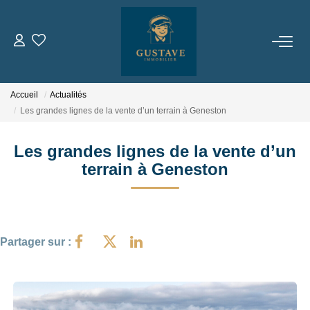
ACHETER
Accueil
Actualités
LOUER
Les grandes lignes de la vente d’un terrain à Geneston
Les grandes lignes de la vente d’un
ESTIMER
terrain à Geneston
NOTRE AGENCE
Qui Sommes-Nous
Partager sur :
Notre Équipe
Nous Rejoindre