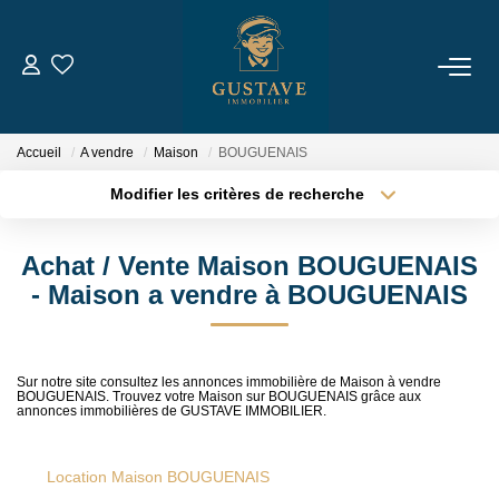
ACHETER
Accueil
A vendre
Maison
BOUGUENAIS
LOUER
Modifier les critères de recherche
Type de transaction
Localisation
Acheter
Localisation
ESTIMER
Achat / Vente Maison BOUGUENAIS
Type de bien
Sélectionnez...
Surface min
- Maison a vendre à BOUGUENAIS
NOTRE AGENCE
Plus de critères
Budget max
Qui Sommes-Nous
Sur notre site consultez les annonces immobilière de Maison à vendre
BOUGUENAIS. Trouvez votre Maison sur BOUGUENAIS grâce aux
Créer une alerte
Notre Équipe
annonces immobilières de GUSTAVE IMMOBILIER.
Nous Rejoindre
Location Maison BOUGUENAIS