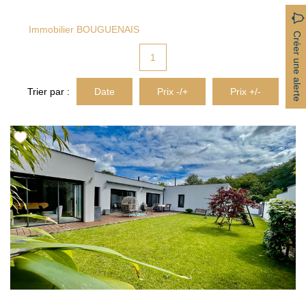
ACTUALITÉS
Immobilier BOUGUENAIS
Créer une alerte
CONTACT
1
Trier par :
Date
Prix -/+
Prix +/-