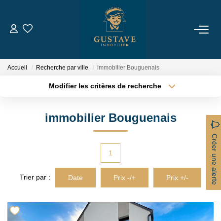
ACHETER
Accueil
Recherche par ville
immobilier Bouguenais
LOUER
Modifier les critères de recherche
Type de transaction
Localisation
Acheter
Localisation
ESTIMER
immobilier Bouguenais
Type de bien
Sélectionnez...
Surface min
NOTRE AGENCE
Créer une alerte
Plus de critères
Budget max
1
Qui Sommes-Nous
Créer une alerte
Trier par :
Date
Prix -/+
Prix +/-
Notre Équipe
Nous Rejoindre