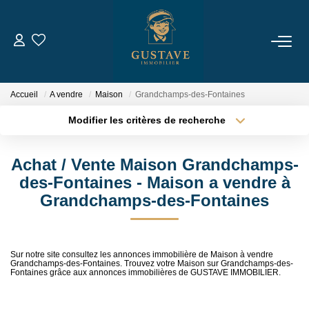
ACHETER
Accueil
A vendre
Maison
Grandchamps-des-Fontaines
LOUER
Modifier les critères de recherche
Type de transaction
Localisation
Acheter
Localisation
ESTIMER
Achat / Vente Maison Grandchamps-
Type de bien
Sélectionnez...
Surface min
des-Fontaines - Maison a vendre à
NOTRE AGENCE
Grandchamps-des-Fontaines
Plus de critères
Budget max
Qui Sommes-Nous
Créer une alerte
Notre Équipe
Sur notre site consultez les annonces immobilière de Maison à vendre
Grandchamps-des-Fontaines. Trouvez votre Maison sur Grandchamps-des-
Nous Rejoindre
Fontaines grâce aux annonces immobilières de GUSTAVE IMMOBILIER.