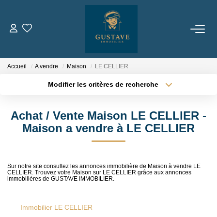
ACHETER
Accueil
A vendre
Maison
LE CELLIER
LOUER
Modifier les critères de recherche
Localisation
Type de transaction
Surface min
ESTIMER
Achat / Vente Maison LE CELLIER -
Type de bien
Maison a vendre à LE CELLIER
Plus de critères
Budget max
NOTRE AGENCE
Créer une alerte
Qui Sommes-Nous
Sur notre site consultez les annonces immobilière de Maison à vendre LE
Notre Équipe
CELLIER. Trouvez votre Maison sur LE CELLIER grâce aux annonces
immobilières de GUSTAVE IMMOBILIER.
Nous Rejoindre
Immobilier LE CELLIER