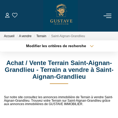
ACHETER
Accueil
A vendre
Terrain
Saint-Aignan-Grandlieu
LOUER
Modifier les critères de recherche
Type de transaction
Localisation
Acheter
Localisation
ESTIMER
Achat / Vente Terrain Saint-Aignan-
Type de bien
Sélectionnez...
Surface min
Grandlieu - Terrain a vendre à Saint-
NOTRE AGENCE
Aignan-Grandlieu
Plus de critères
Budget max
Qui Sommes-Nous
Créer une alerte
Notre Équipe
Sur notre site consultez les annonces immobilière de Terrain à vendre Saint-
Aignan-Grandlieu. Trouvez votre Terrain sur Saint-Aignan-Grandlieu grâce
Nous Rejoindre
aux annonces immobilières de GUSTAVE IMMOBILIER.